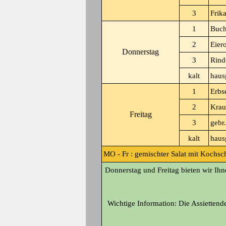
3
Frik
1
Buch
2
Eier
Donnerstag
3
Rind
kalt
haus
1
Erbs
2
Krau
Freitag
3
gebr
kalt
haus
MO - Fr :
gemischter Salat mit Kochsc
Donnerstag und Freitag bieten wir Ih
Wichtige Information: Die Assiettende