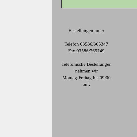
Bestellungen unter
Telefon 03586/365347
Fax 03586/765749
Telefonische Bestellungen
nehmen wir
Montag-Freitag bis 09:00
auf.