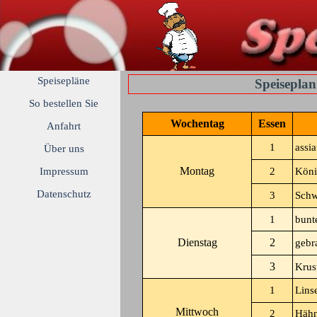
Speisepläne
Speiseplan
So bestellen Sie
Wochentag
Essen
Anfahrt
1
assi
Über uns
Montag
Impressum
2
Köni
Datenschutz
3
Schw
1
bunt
Dienstag
2
gebr
3
Krus
1
Lins
Mittwoch
2
Hähn